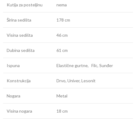
Kutija za posteljinu
nema
Širina sedišta
178 cm
Visina sedišta
46 cm
Dubina sedišta
61 cm
Ispuna
Elastične gurtne, Filc, Sunđer
Konstrukcija
Drvo, Univer, Lesonit
Nogara
Metal
Visina nogara
18 cm