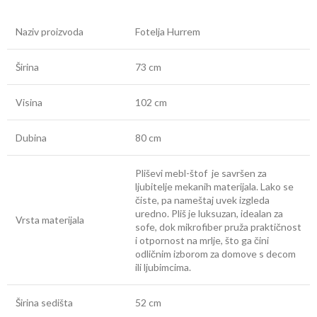
Naziv proizvoda
Fotelja Hurrem
Širina
73 cm
Visina
102 cm
Dubina
80 cm
Pliševi mebl-štof je savršen za
ljubitelje mekanih materijala. Lako se
čiste, pa nameštaj uvek izgleda
uredno. Pliš je luksuzan, idealan za
Vrsta materijala
sofe, dok mikrofiber pruža praktičnost
i otpornost na mrlje, što ga čini
odličnim izborom za domove s decom
ili ljubimcima.
Širina sedišta
52 cm