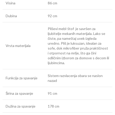
Visina
86 cm
Dubina
92 cm
Pliševi mebl-štof je savršen za
ljubitelje mekanih materijala. Lako se
čiste, pa nameštaj uvek izgleda
uredno. Pliš je luksuzan, idealan za
Vrsta materijala
sofe, dok mikrofiber pruža praktičnost
i otpornost na mrlje, što ga čini
odličnim izborom za domove s decom ili
ljubimcima.
Sistem razvlacenja obara se naslon
Funkcija za spavanje
nazad
Širina za spavanje
91 cm
Dužina za spavanje
178 cm