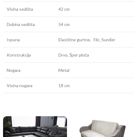
Visina sedišta
42 cm
Dubina sedišta
54 cm
Ispuna
Elastične gurtne, Filc, Sunđer
Konstrukcija
Drvo, Šper ploča
Nogara
Metal
Visina nogara
18 cm