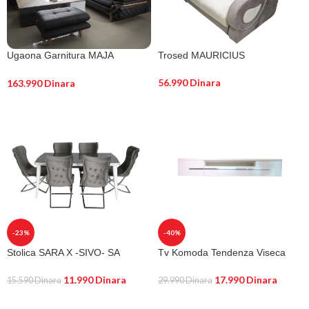
Ugaona Garnitura MAJA
Trosed MAURICIUS
300X300 cm crna sa tabure
56.990
Dinara
163.990
Dinara
DODAJ U KORPU
DODAJ U KORPU
-23%
-40%
Stolica SARA X -SIVO- SA
Tv Komoda Tendenza Viseca
PROHROM NOGARE
Belo
11.990
Dinara
17.990
Dinara
15.590
Dinara
29.990
Dinara
DODAJ U KORPU
DODAJ U KORPU