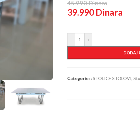
45.990
Dinara
39.990
Dinara
-
+
DODAJ 
Categories:
STOLICE STOLOVI
,
Sto