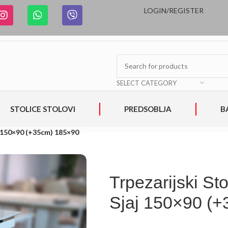
LOGIN/REGISTER
SELECT CATEGORY
STOLICE STOLOVI
PREDSOBLJA
B
j 150×90 (+35cm) 185×90
Trpezarijski S
Sjaj 150×90 (