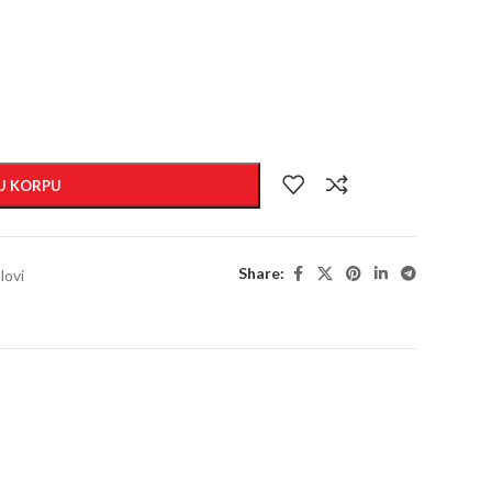
U KORPU
Share:
lovi