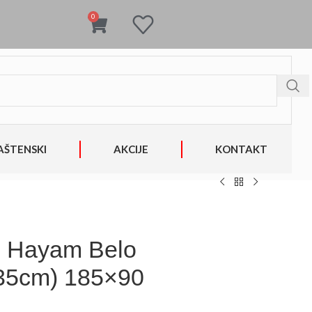
0
AŠTENSKI
AKCIJE
KONTAKT
to Hayam Belo
+35cm) 185×90