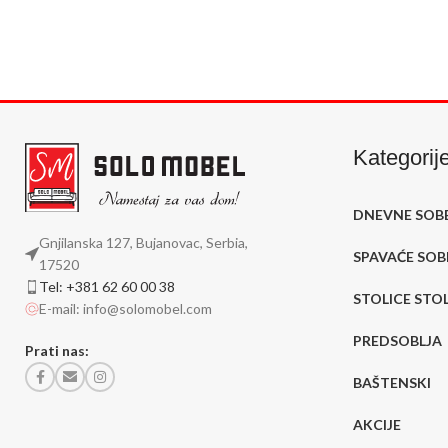
DODAJ U KORP
Kategorij
DNEVNE SOB
Gnjilanska 127, Bujanovac, Serbia,
SPAVAĆE SOB
17520
Tel: +381 62 60 00 38
STOLICE STO
E-mail: info@solomobel.com
PREDSOBLJA
Prati nas:
BAŠTENSKI
AKCIJE