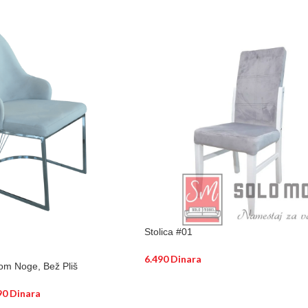
Stolica #01
6.490
Dinara
rom Noge, Bež Pliš
DODAJ U KORPU
90
Dinara