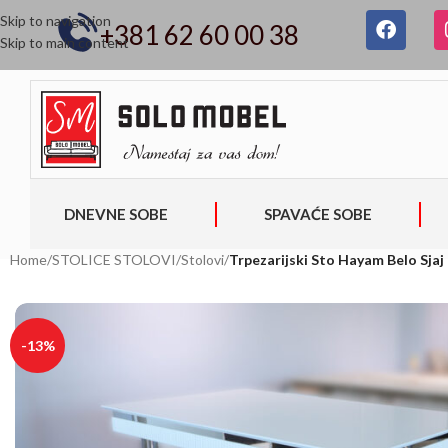
Skip to navigation
+381 62 60 00 38
Skip to main content
DNEVNE SOBE
SPAVAĆE SOBE
Home
/
STOLICE STOLOVI
/
Stolovi
/
Trpezarijski Sto Hayam Belo Sja
-13%