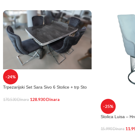
-24%
Trpezarijski Set Sara Sivo 6 Stolice + trp Sto
Irony Sivo v-noge 180x95cm
128.930
Dinara
170.530
Dinara
-25%
DODAJ U KORPU
Stolica Luisa – H
11.9
15.990
Dinara